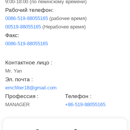
КОНТРОЛЬ
9:00-18:00 (по пекинскому времени)
Рабочий телефон:
КАЧЕСТВА
0086-519-88055165
(рабочее время)
00519-88055165
(Нерабочее время)
СВЯЗАТЬСЯ
Факс:
С
0086-519-88055165
НАМИ
Контактное лицо :
НОВОСТИ
Mr. Yan
Эл. почта :
КАРТА
emcfilter18@gmail.com
САЙТА
Профессия :
Телефон :
MANAGER
+86-519-88055165
ПОЛИТИКА
КОНФИДЕНЦИАЛЬНОСТИ