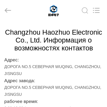
derlandse
ληνικά
日
本語
한국
दी
Türkçe
ndonesia
ДОМ
iếng Việt
فارسی
Changzhou Haozhuo Electronic
Polski
ПРОДУКТЫ
Co., Ltd. Информация о
возможностях контактов
Китай
хороший
качество
О
фильтр
линии
Адрес:
электропередач
НАС
emi
ДОРОГА NO.5 СЕВЕРНАЯ WUQING, CHANGZHOU,
supplier.
Copyright
©
JISNGSU
2021
ЭКСКУРСИЯ
-
Адрес завода:
2026
Changzhou
ПО
Haozhuo
ДОРОГА NO.5 СЕВЕРНАЯ WUQING, CHANGZHOU,
Electronic
ФАБРИКЕ
Co.,
JISNGSU
Ltd..
All
рабочее время:
Rights
Reserved.