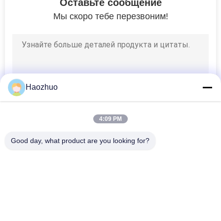
Оставьте сообщение
Мы скоро тебе перезвоним!
Haozhuo
4:09 PM
Good day, what product are you looking for?
Популярные категории
Все
Фильтр Линии 
Фильтры 
Электропередач 
Сигнальных Линий
Emi
Проходной Фильтр 
АМОРТИЗАТОР 
Электромагнитных 
ПИРАМИДЫ