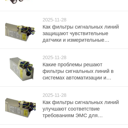
КОНТРОЛЬ
КАЧЕСТВА
2025-11-28
Как фильтры сигнальных линий
СВЯЗАТЬСЯ
защищают чувствительные
С
датчики и измерительные
устройства?
НАМИ
2025-11-28
Какие проблемы решают
НОВОСТИ
фильтры сигнальных линий в
системах автоматизации и
КАРТА
управления?
САЙТА
2025-11-28
Как фильтры сигнальных линий
улучшают соответствие
ПОЛИТИКА
требованиям ЭМС для
КОНФИДЕНЦИАЛЬНОСТИ
промышленного оборудования?