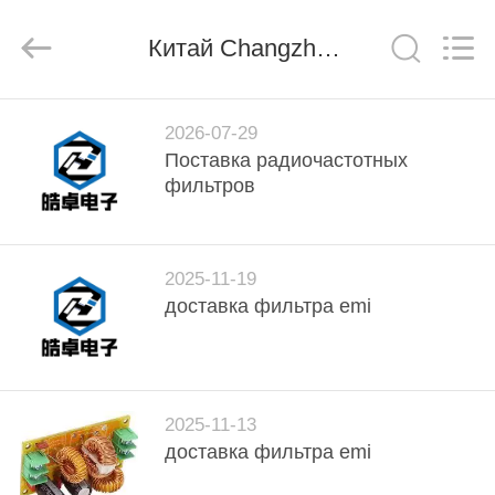
derlandse
ληνικά
日
Китай Changzhou Haozhuo Electronic Co., Ltd. Новости компании
本語
한국
दी
Türkçe
ndonesia
ДОМ
iếng Việt
فارسی
2026-07-29
Polski
Поставка радиочастотных
ПРОДУКТЫ
фильтров
Китай
хороший
качество
О
фильтр
линии
2025-11-19
электропередач
НАС
emi
доставка фильтра emi
supplier.
Copyright
©
2021
ЭКСКУРСИЯ
-
2026
Changzhou
ПО
Haozhuo
Electronic
2025-11-13
ФАБРИКЕ
Co.,
Ltd..
доставка фильтра emi
All
Rights
Reserved.