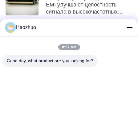
EMI улучшают целостность
сигнала в высокочастотных
приложениях
Haozhuo
loading...
8:57 AM
Популярные категории
Все
Good day, what product are you looking for?
Фильтр Линии 
Фильтры 
Электропередач 
Сигнальных Линий
Emi
Проходной Фильтр 
АМОРТИЗАТОР 
Электромагнитных 
ПИРАМИДЫ
Помех
Поглотитель 
Радиочастотная 
Ферритовых Плиток
Защитная 
Прокладка
Файлы Из Меди 
Вентиляция 
Для Защиты От 
Воздуха В 
Радиоактивных 
Медовой Роще