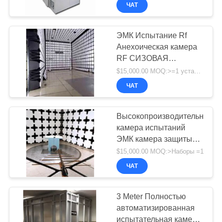
КОНТРОЛЬ
радиочастотным
ЧАТ
экранированием и
КАЧЕСТВА
сетевыми фильтрами
ЭМК Испытание Rf
Анехоическая камера
СВЯЗАТЬСЯ
RF СИЗОВАЯ
С
ПОЛОЖКА EMC
$15,000.00 MOQ:>=1 устанавливает
НАМИ
ЧАМБРА EMC
ЧАТ
АНЕХОИЧНАЯ
ЧАМБРА
НОВОСТИ
Высокопроизводительная
камера испытаний
ЭМК камера защиты
КАРТА
радиочастот 40 ГГц
$15,000.00 MOQ:>Наборы =1
САЙТА
камера защиты
ЧАТ
радиочастот
PRIVACY
3 Meter Полностью
POLICY
автоматизированная
испытательная камера