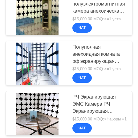
полуэлектромагнитная
камера анехоическая
камера МРТ защитный
$15,000.00 MOQ:>=1 устанавливает
корпус
ЧАТ
Полуполная
анехоидная комната
рф экранирующая
комната эмc
$15,000.00 MOQ:>=1 устанавливает
анехоичная камера
ЧАТ
РЧ Экранирующая
ЭМС Камера РЧ
Экранирующая
Комната ЭМС
$15,000.00 MOQ:>Наборы =1
Безэховая Камера
ЧАТ