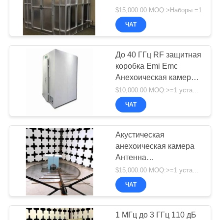
EMC RF Защищенная
$15,000.00 MOQ:>Наборы =1
комната и
ЧАТ
анехоическая камера
EMC
До 40 ГГц RF защитная
коробка Emi Emc
Анехоическая камера
RFi Защищенная RF
$10,000.00 MOQ:>=1 устанавливает
защитная комната emc
ЧАТ
камера emc
анехоическая камера
Акустическая
анехоическая камера
Антенна
испытательный зал с
$15,000.00 MOQ:>=1 устанавливает
радиочастотным
ЧАТ
абсорбером
1 МГц до 3 ГГц 110 дБ