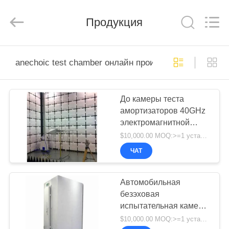
derlandse
ληνικά
日
Продукция
本語
한국
दी
Türkçe
ndonesia
ДОМ
iếng Việt
فارسی
anechoic test chamber онлайн производство
Polski
ПРОДУКТЫ
До камеры теста
Китай
хороший
амортизаторов 40GHz
качество
О
Комната
электромагнитной
радиочастотного
экранирования
НАС
испытывая Rf
supplier.
$10,000.00 MOQ:>=1 устанавливает
Copyright
безэховой
©
ЧАТ
2021
-
ЭКСКУРСИЯ
2026
Changzhou
Haozhuo
ПО
Автомобильная
Electronic
Co.,
безэховая
ФАБРИКЕ
Ltd..
All
испытательная камера
Rights
Reserved.
EMC CISPR 25 с
$10,000.00 MOQ:>=1 устанавливает