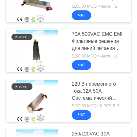
напряжения Emi Emc
$200.00 MOQ:>Части =1
Фильтры
ЧАТ
70A 500VAC EMC EMI
Фильтрные решения
для линий питания
Электрическое
$190.00 MOQ:>Части =1
подавление шума
ЧАТ
высокое качество
220 В переменного
тока 32A 50A
Систематический
фильтр
$190.00 MOQ:10 PCS В ЗАКАЗ
электропитания EMI
ЧАТ
для экранированной
радиочастотной
камеры
250/120VAC 10A