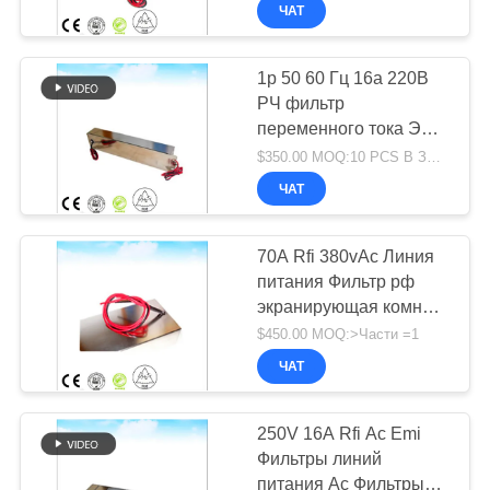
КОНТРОЛЬ
однофазные для
ЧАТ
радио-рф
КАЧЕСТВА
экранирующей
комнаты emc
1p 50 60 Гц 16а 220В
анехоической камеры
РЧ фильтр
СВЯЗАТЬСЯ
переменного тока ЭМС
С
фильтр постоянного
$350.00 MOQ:10 PCS В ЗАКАЗ
НАМИ
тока РЧ экранирующая
ЧАТ
комната безэховая
камера
НОВОСТИ
70A Rfi 380vAc Линия
питания Фильтр рф
экранирующая комната
КАРТА
эмк камера эмк
$450.00 MOQ:>Части =1
САЙТА
анехоическая камера
ЧАТ
PRIVACY
250V 16A Rfi Ac Emi
POLICY
Фильтры линий
питания Ac Фильтры