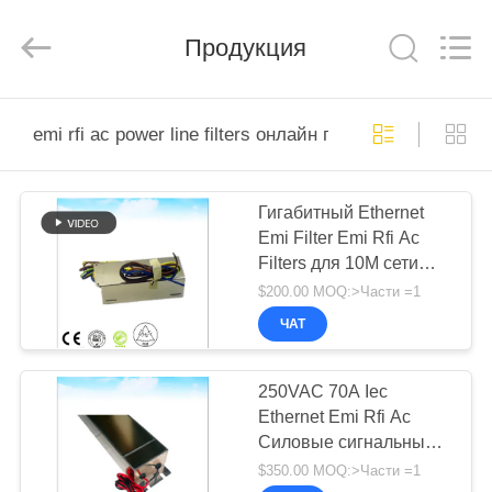
derlandse
ληνικά
日
Продукция
本語
한국
दी
Türkçe
ndonesia
ДОМ
iếng Việt
فارسی
emi rfi ac power line filters онлайн производство
Polski
ПРОДУКТЫ
Гигабитный Ethernet
Китай
хороший
Emi Filter Emi Rfi Ac
качество
О
Комната
Filters для 10M сети
радиочастотного
экранирования
НАС
высококачественный
supplier.
$200.00 MOQ:>Части =1
Copyright
RF защищенный зал
©
ЧАТ
2021
-
ЭКСКУРСИЯ
2026
Changzhou
Haozhuo
ПО
250VAC 70A Iec
Electronic
Co.,
Ethernet Emi Rfi Ac
ФАБРИКЕ
Ltd..
All
Силовые сигнальные
Rights
Reserved.
линейные фильтры
$350.00 MOQ:>Части =1