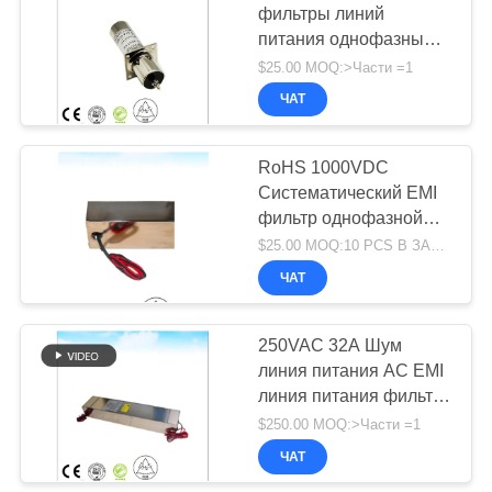
фильтры линий
питания однофазные
электромагнитные
$25.00 MOQ:>Части =1
интерференции
ЧАТ
фильтры рф
защищенное
помещение
RoHS 1000VDC
Систематический EMI
фильтр однофазной
линии
$25.00 MOQ:10 PCS В ЗАКАЗ
электропередачи
ЧАТ
250VAC 32A Шум
линия питания AC EMI
линия питания фильтр
Emc Rfi Электрический
$250.00 MOQ:>Части =1
до 40 ГГц
ЧАТ