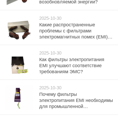
КОНТРОЛЬ
возобновляемой энергии?
КАЧЕСТВА
2025-10-30
Какие распространенные
СВЯЗАТЬСЯ
проблемы с фильтрами
С
электромагнитных помех (EMI) и
как их решить?
НАМИ
2025-10-30
Как фильтры электропитания
НОВОСТИ
EMI улучшают соответствие
требованиям ЭМС?
КАРТА
САЙТА
2025-10-30
Почему фильтры
электропитания EMI необходимы
ПОЛИТИКА
для промышленной
КОНФИДЕНЦИАЛЬНОСТИ
автоматизации?