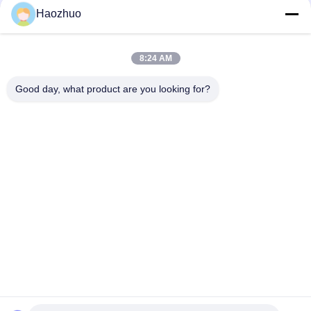
электромагнитных помех (EMI) и
Haozhuo
почему он важен?
8:24 AM
loading...
Good day, what product are you looking for?
Популярные категории
Все
Фильтр Линии 
Фильтры 
Электропередач 
Сигнальных Линий
Emi
Проходной Фильтр 
АМОРТИЗАТОР 
Электромагнитных 
ПИРАМИДЫ
Помех
Поглотитель 
Радиочастотная 
Ферритовых Плиток
Защитная 
Прокладка
Файлы Из Меди 
Вентиляция 
Для Защиты От 
Воздуха В 
Радиоактивных 
Медовой Роще