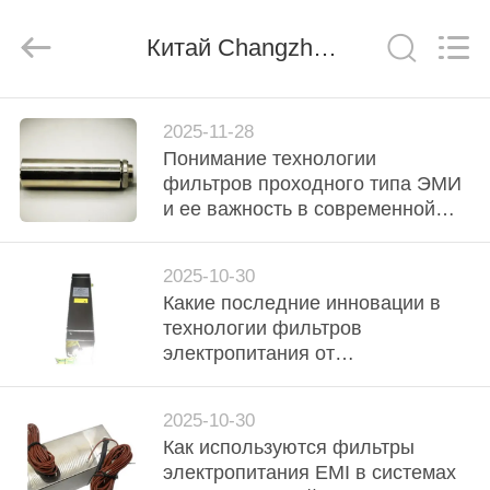
derlandse
ληνικά
日
Китай Changzhou Haozhuo Electronic Co., Ltd. Новости компании
本語
한국
दी
Türkçe
ndonesia
ДОМ
iếng Việt
فارسی
2025-11-28
Polski
Понимание технологии
ПРОДУКТЫ
фильтров проходного типа ЭМИ
и ее важность в современной
Китай
хороший
электронике
качество
О
фильтр
линии
2025-10-30
электропередач
НАС
emi
Какие последние инновации в
supplier.
Copyright
технологии фильтров
©
2021
ЭКСКУРСИЯ
электропитания от
-
2026
электромагнитных помех?
Changzhou
ПО
Haozhuo
Electronic
2025-10-30
ФАБРИКЕ
Co.,
Ltd..
Как используются фильтры
All
Rights
электропитания EMI в системах
Reserved.