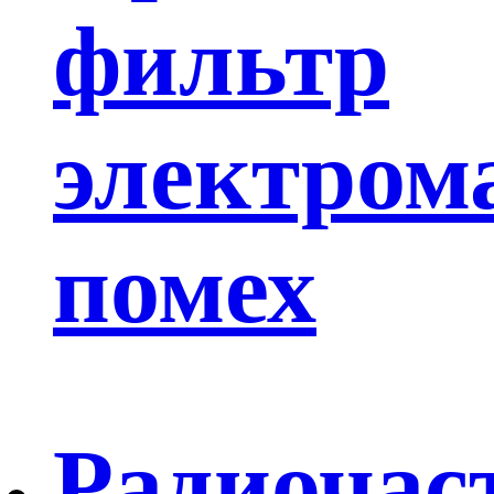
фильтр
электром
помех
Радиочас