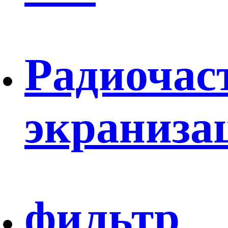
Радиочас
экраниза
фильтр