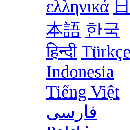
ελληνικά
本語
한국
हिन्दी
Türkç
Indonesia
Tiếng Việt
فارسی