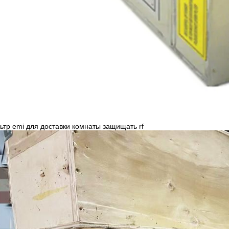
ьтр emi для доставки комнаты защищать rf