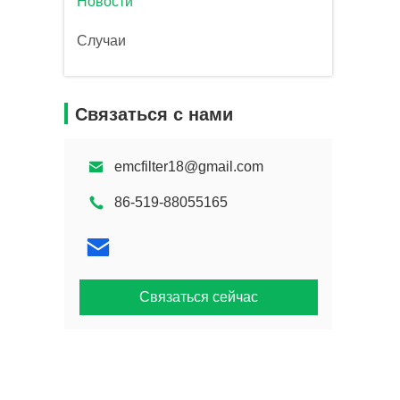
Новости
Случаи
Связаться с нами
emcfilter18@gmail.com
86-519-88055165
Связаться сейчас