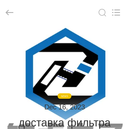
derlandse
ληνικά
日
本語
한국
दी
Türkçe
ndonesia
ДОМ
iếng Việt
فارسی
Polski
ПРОДУКТЫ
Китай
хороший
качество
О
Комната
радиочастотного
экранирования
НАС
supplier.
Copyright
©
2021
-
ЭКСКУРСИЯ
2026
NEWS
Changzhou
Haozhuo
ПО
Electronic
Dec 16, 2023
Co.,
ФАБРИКЕ
Ltd..
All
Rights
доставка фильтра
Reserved.