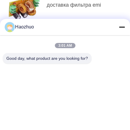
доставка фильтра emi
Haozhuo
Топ
3:01 AM
Good day, what product are you looking for?
Популярные категории
Все
Комната 
ЭМС БЕЗЭХОВАЯ 
Радиочастотного 
КАМЕРА
Экранирования
Радиочастотная 
Клетка Фарадея Mri
Экранизация
Фильтр Линии 
Фильтры 
Электропередач 
Сигнальных Линий