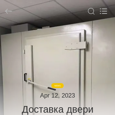
derlandse
ληνικά
日
本語
한국
दी
Türkçe
ndonesia
ДОМ
iếng Việt
فارسی
Polski
ПРОДУКТЫ
Китай
хороший
качество
О
Комната
радиочастотного
экранирования
НАС
supplier.
Copyright
©
2021
-
ЭКСКУРСИЯ
2026
NEWS
Changzhou
Haozhuo
ПО
Electronic
Apr 12, 2023
Co.,
ФАБРИКЕ
Ltd..
All
Rights
Доставка двери
Reserved.