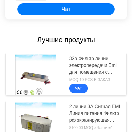
защитой RF
Чат
Лучшие продукты
32a Фильтр линии
электропередачи Emi
для помещения с
защитой RF
MOQ:10 PCS В ЗАКАЗ
ЧАТ
2 линии 3А Сигнал EMI
Линия питания Фильтр
рф экранирующая
комната ЭМК камера
$100.00 MOQ:>Части =1