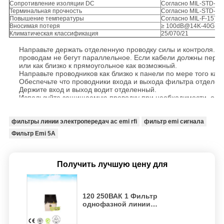
Сопротивление изоляции DC
Согласно MIL-STD-20
Терминальная прочность
Согласно MIL-STD-20
Повышение температуры
Согласно MIL-F-1573
Вносимая потеря
≥ 100dB@14K-40GHz с
Климатическая классификация
25/070/21
Направьте держать отделенную проводку силы и контроля. Об
проводам не бегут параллельное. Если кабели должны пересе
или как близко к прямоугольное как возможный.
Направьте проводников как близко к панели по мере того как
Обеспечьте что проводники входа и выхода фильтра отделен
Держите вход и выход водит отделенный.
Используйте защищаемую проводку при необходимости, особ
защищенным от излучаемого шума.
Обеспечьте что экран защищаемых кабелей прекращен на обоих
фильтры линии электропередач ac emi rfi
фильтр emi сигнала
Фильтр Emi 5A
Получить лучшую цену для
120 250ВАК 1 Фильтр
однофазной линии
электропередачи Эми 16А
Фильтр помех для помещений с