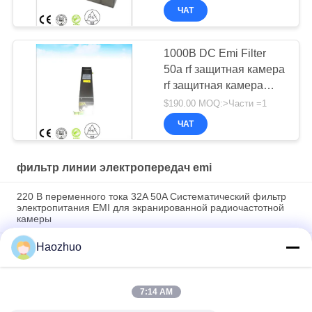
ЧАТ
1000В DC Emi Filter
50a rf защитная камера
rf защитная камера
emc камера
$190.00 MOQ:>Части =1
ЧАТ
фильтр линии электропередач emi
220 В переменного тока 32A 50A Систематический фильтр
электропитания EMI для экранированной радиочастотной
камеры
Haozhuo
1p 50 60 Гц 16а 220В РЧ фильтр переменного тока ЭМС
фильтр постоянного тока РЧ экранирующая комната
безэховая камера
7:14 AM
70A 500VAC EMC EMI Фильтрные решения для линий
питания Электрическое подавление шума высокое качество