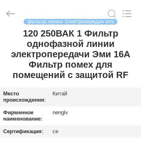
Changzhou
Haozhuo
Electronic
Co.,
Ltd..
All
фильтр линии электропередач emi
Rights
Reserved.
120 250ВАК 1 Фильтр
ДОМ
однофазной линии
ПРОДУКТЫ
электропередачи Эми 16А
Фильтр помех для
О
помещений с защитой RF
НАС
Место
Китай
происхождения:
ЭКСКУРСИЯ
ПО
Фирменное
nenglv
наименование:
ФАБРИКЕ
Сертификация:
ce