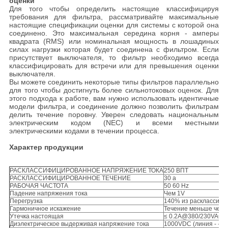
оценки
Для того чтобы определить настоящие классифицируя
требования для фильтра, рассматривайте максимальные
настоящие спецификации оценки для системы с которой она
соединено. Это максимальная середина корня - амперы
квадрата (RMS) или номинальная мощность в лошадиных
силах нагрузки которая будет соединена с фильтром. Если
присутствует выключателя, то фильтр необходимо всегда
классифицировать для встречи или для превышения оценки
выключателя.
Вы можете соединить некоторые типы фильтров параллельно
для того чтобы достигнуть более сильнотоковых оценок. Для
этого подхода к работе, вам нужно использовать идентичные
модели фильтра, и соединение должно позволить фильтрам
делить течение поровну. Уверен следовать национальным
электрическим кодом (NEC) и всеми местными
электрическими кодами в течении процесса.
Характер продукции
РАСКЛАССИФИЦИРОВАННОЕ НАПРЯЖЕНИЕ ТОКА
250 ВПТ
РАСКЛАССИФИЦИРОВАННОЕ ТЕЧЕНИЕ
30 a
РАБОЧАЯ ЧАСТОТА
50 60 Hz
Падение напряжения тока
Чем 1V
Перегрузка
140% из расклассифи
Гармоничное искажение
Течение меньше чем
Утечка настоящая
≤ 0.2A@380/230VAC и
Диэлектрическое выдерживая напряжение тока
1000VDC (линия - - л