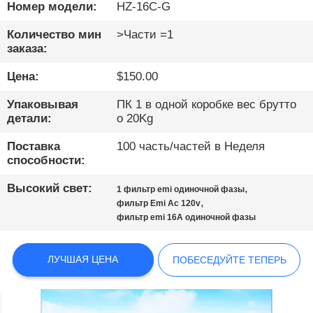
КОНТРОЛЬ
Номер модели:
HZ-16C-G
КАЧЕСТВА
Количество мин
>Части =1
заказа:
СВЯЗАТЬСЯ
Цена:
$150.00
С
Упаковывая
ПК 1 в одной коробке вес брутто
НАМИ
детали:
о 20Kg
Поставка
100 часть/частей в Неделя
НОВОСТИ
способности:
Высокий свет:
,
1 фильтр emi одиночной фазы
КАРТА
,
фильтр Emi Ac 120v
фильтр emi 16A одиночной фазы
САЙТА
ЛУЧШАЯ ЦЕНА
ПОБЕСЕДУЙТЕ ТЕПЕРЬ
ПОЛИТИКА
КОНФИДЕНЦИАЛЬНОСТИ