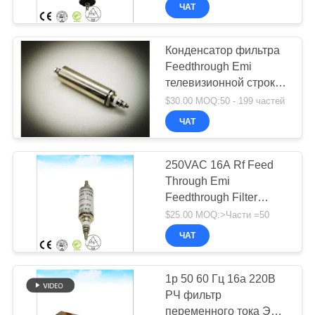
КОНТРОЛЬ
защищать rf mri
ЧАТ
КАЧЕСТВА
Конденсатор фильтра
Feedthrough Emi
СВЯЗАТЬСЯ
телевизионной строки
С
с данными телетекста
$30.00 MOQ:50 - 199 частей
НАМИ
250VAC 50A для клетки
ЧАТ
Фарадея
НОВОСТИ
250VAC 16A Rf Feed
Through Emi
Feedthrough Filter
КАРТА
Электрический фильтр
$25.00 MOQ:>Части =50
САЙТА
питания для защиты от
ЧАТ
RF
PRIVACY
1p 50 60 Гц 16а 220В
POLICY
РЧ фильтр
переменного тока ЭМС