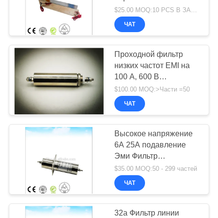
фильтр постоянного
$25.00 MOQ:10 PCS В ЗАКАЗ
тока РЧ экранирующая
ЧАТ
комната безэховая
камера
Проходной фильтр
низких частот EMI на
100 А, 600 В
постоянного тока с
$100.00 MOQ:>Части =50
резьбовой шпилькой,
ЧАТ
безэховая камера ЭМС
и радиочастотная
экранирующая комната
Высокое напряжение
6A 25A подавление
Эми Фильтр
пропускания линии Dc
$35.00 MOQ:50 - 299 частей
Фильтр рф помещение
ЧАТ
экранирования и
анехоическая камера
32a Фильтр линии