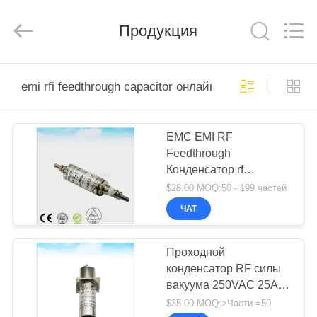
derlandse
ληνικά
日
Продукция
本語
한국
दी
Türkçe
ndonesia
ДОМ
iếng Việt
فارسی
emi rfi feedthrough capacitor онлайн производство
Polski
ПРОДУКТЫ
EMC EMI RF
Китай
хороший
Feedthrough
качество
О
Комната
Конденсатор rf
радиочастотного
экранирования
НАС
защитная комната
supplier.
$28.00 MOQ:50 - 199 частей
Copyright
©
ЧАТ
2021
-
ЭКСКУРСИЯ
2026
Changzhou
Haozhuo
ПО
Проходной
Electronic
Co.,
конденсатор RF силы
ФАБРИКЕ
Ltd..
All
вакуума 250VAC 25A
Rights
Reserved.
электрический для
$35.00 MOQ:>Части =50