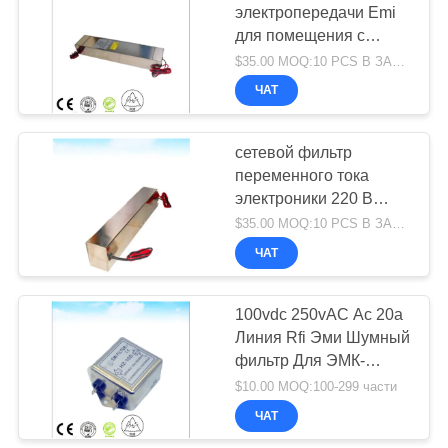
электропередачи Emi
для помещения с
защитой RF
$35.00 MOQ:10 PCS В ЗАКАЗ
ЧАТ
сетевой фильтр
переменного тока
электроники 220 В
переменного тока ЭМИ
$35.00 MOQ:10 PCS В ЗАКАЗ
для радиочастотной
ЧАТ
защищающей комнаты,
безэховая камера
ЭМК, защищенная
100vdc 250vAC Ac 20a
радиочастотой комната
Линия Rfi Эми Шумный
фильтр Для ЭМК-
анехоической камеры
$10.00 MOQ:100-299 части
Двухступенчатая
ЧАТ
защищенная комната